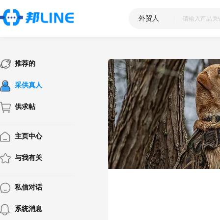
外贸人
|
推荐的
采供真人
供求帖
主页中心
与我有关
私信对话
系统消息