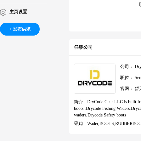
主页设置
发布供求
任职公司
公司：
Dr
职位：
Sen
官网：
暂
简介：
DryCode Gear LLC is built fo
boots ,Drycode Fishing Waders,Dryc
waders,Drycode Safety boots
采购：
Wader,BOOTS,RUBBERBO