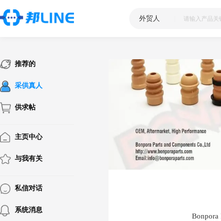
外贸人
|
推荐的
采供真人
供求帖
主页中心
与我有关
私信对话
系统消息
Bonpora 