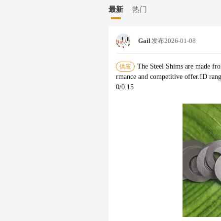
最新
热门
Gail
发布
2026-01-08
The Steel Shims are made fr
供应
rmance and competitive offer.ID ra
0/0.15