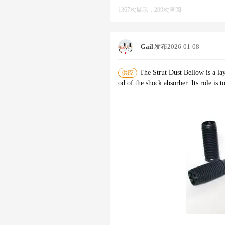
1367次展示，209次查阅
Gail
发布
2026-01-08
The Strut Dust Bellow is a layer of bellows with telescopic capacity that is placed outside the piston r
供应
od of the shock absorber. Its role is t