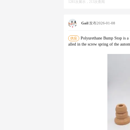
1281次展示，213次查阅
Gail
发布
2026-01-08
Polyurethane Bump Stop is a ki
供应
alled in the screw spring of the auto