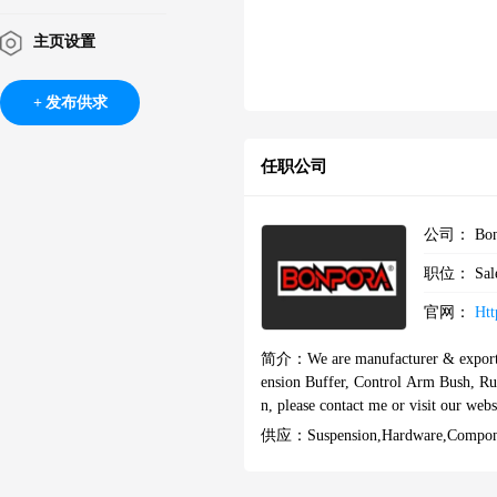
主页设置
发布供求
任职公司
公司：
Bon
职位：
Sal
官网：
Htt
简介：
We are manufacturer & export
ension Buffer, Control Arm Bush, Rub
n, please contact me or visit our websi
供应：
Suspension,Hardware,compon