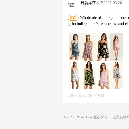
外贸库存
发布
2026-03-20
Wholesale of a large number o
供应
g, including men"s, women"s, and chi
2408次展示，164次查阅
© 2023 52Bline.com 版权所有
|
上海义缘