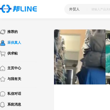
外贸人
|
推荐的
采供真人
供求帖
主页中心
与我有关
私信对话
系统消息