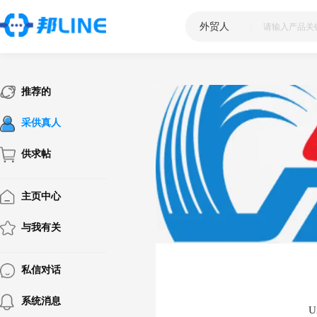
外贸人
|
推荐的
采供真人
供求帖
主页中心
与我有关
私信对话
系统消息
U