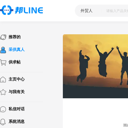
外贸人
|
推荐的
采供真人
供求帖
主页中心
与我有关
私信对话
系统消息
Hi