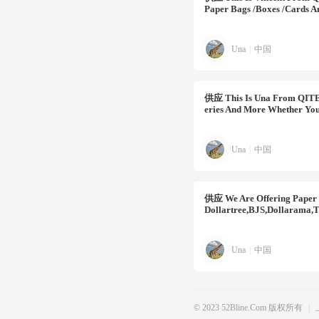
Paper Bags /boxes /cards A
Una
|
中国
供应
This Is Una From QITE
Eries And More Whether Yo
Una
|
中国
供应
We Are Offering Paper 
Dollartree,BJS,dollarama
Una
|
中国
© 2023 52Bline.com 版权所有
|