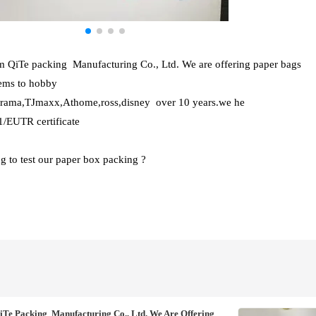
om QiTe packing Manufacturing Co., Ltd. We are offering paper bags
tems to hobby
larama,TJmaxx,Athome,ross,disney over 10 years.we he
EUTR certificate
g to test our paper box packing ?
iTe Packing Manufacturing Co., Ltd. We Are Offering