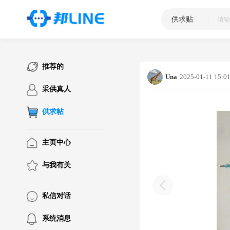
供求贴
|
推荐的
Una
2025-01-11 15:0
采供真人
供求帖
主页中心
与我有关
私信对话
系统消息