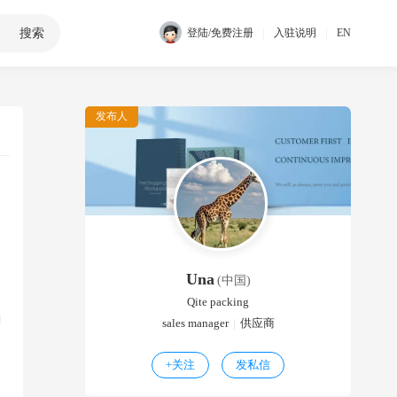
搜索
|
|
登陆/免费注册
入驻说明
EN
发布人
Una
(中国)
Qite packing
sales manager
|
供应商
+
关注
发私信