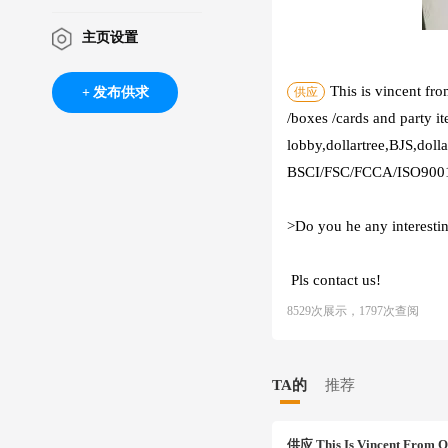
主页设置
This is vincent fr
发布供求
供应
/boxes /cards and party i
lobby,dollartree,BJS,dol
BSCI/FSC/FCCA/ISO9001/
>Do you he any interestin
Pls contact us!
8529次展示，1797次查阅
TA的
推荐
供应
This Is Vincent From Q