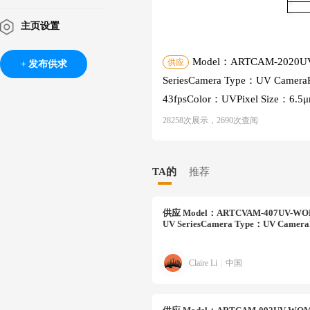
主页设置
Model：ARTCAM-2020UV
供应
发布供求
SeriesCamera Type：UV Camera
43fpsColor：UVPixel Size：6.5
28258次展示，2690次查阅
TA的
推荐
供应
Model：ARTCVAM-407UV-WOM
UV SeriesCamera Type：UV CameraP
Claire Li
|
中国