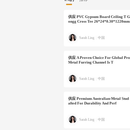
供应
PVC Gypsum Board Ceiling T G
Ongg Cross Tee 26*24*0.30*1220mm
Sarah Ling
|
中国
供应
A Proven Choice For Global Proj
Metal Furring Channel Is T
Sarah Ling
|
中国
供应
Premium Australian-Metal Stud 
Afted For Durability And Perf
Sarah Ling
|
中国