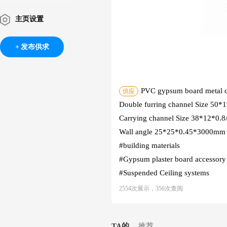
主页设置
发布供求
PVC gypsum board metal cei
供应
Double furring channel Size 50
Carrying channel Size 38*12*0.
Wall angle 25*25*0.45*3000mm
#building materials
#Gypsum plaster board accessory
#Suspended Ceiling systems
2554次展示，356次查阅
TA的
推荐