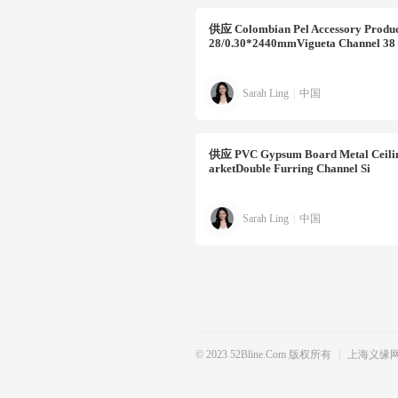
供应
Colombian Pel Accessory Produ
28/0.30*2440mmVigueta Channel 38
Sarah Ling
|
中国
供应
PVC Gypsum Board Metal Ceiling
ArketDouble Furring Channel Si
Sarah Ling
|
中国
© 2023 52Bline.com 版权所有
|
上海义缘