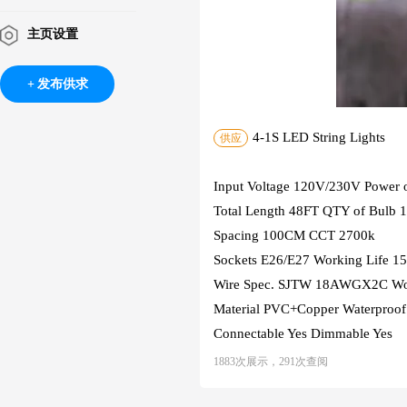
主页设置
发布供求
4-1S LED String Lights
供应
Input Voltage 120V/230V Power 
Total Length 48FT QTY of Bulb
Spacing 100CM CCT 2700k
Sockets E26/E27 Working Life 1
Wire Spec. SJTW 18AWGX2C Wor
Material PVC+Copper Waterproof
Connectable Yes Dimmable Yes
1883次展示，291次查阅