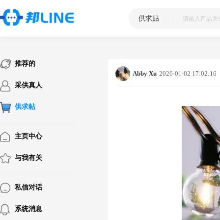
供求贴
|
推荐的
Abby Xu
2026-01-02 17:02:16
采供真人
供求帖
主页中心
与我有关
私信对话
系统消息