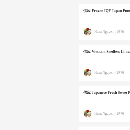
供应
Frozen IQF Japan Pum
Hana Nguyen
|
越南
供应
Vietnam Seedless Lime
Hana Nguyen
|
越南
供应
Japanese Fresh Sweet P
Hana Nguyen
|
越南