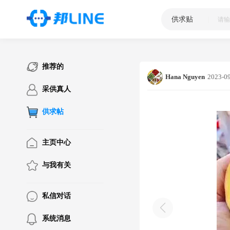
供求贴
|
推荐的
Hana Nguyen
2023-09
采供真人
供求帖
主页中心
与我有关
私信对话
系统消息