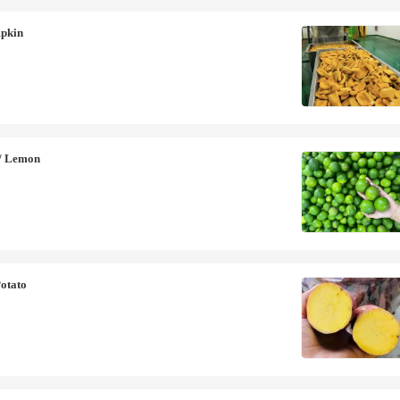
pkin
/ Lemon
otato