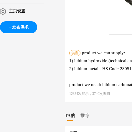
主页设置
发布供求
product we can supply:
供应
1) lithium hydroxide (technical 
2) lithium metal - HS Code 2805
product we need: lithium carbona
12374次展示，3740次查阅
TA的
推荐