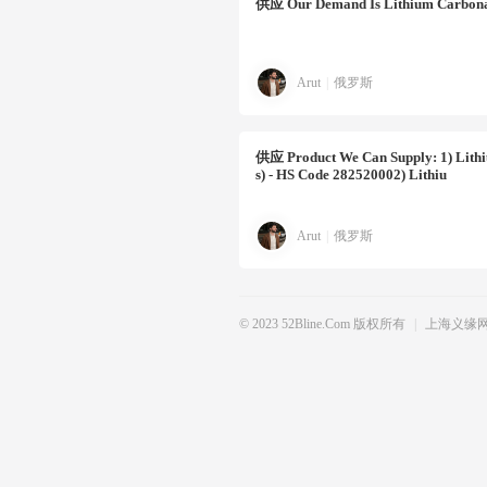
供应
Our Demand Is Lithium Carbon
Arut
|
俄罗斯
供应
Product We Can Supply: 1) Lith
S) - HS Code 282520002) Lithiu
Arut
|
俄罗斯
© 2023 52Bline.com 版权所有
|
上海义缘