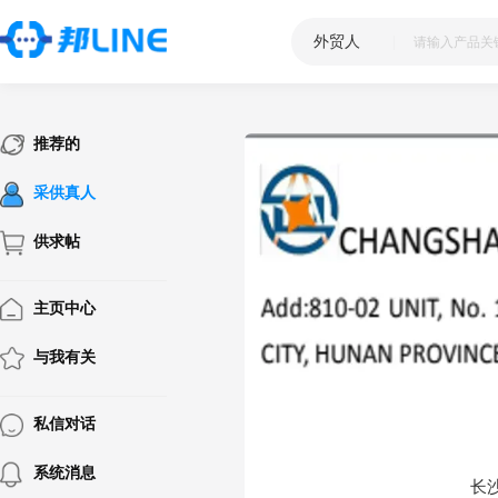
外贸人
|
推荐的
采供真人
供求帖
主页中心
与我有关
私信对话
系统消息
长