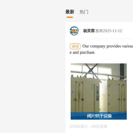
子元器件批发;电器辅件销售;机械
子测量仪器销售;超导材料销售;新
最新
热门
售;玻璃纤维增强塑料制品销售;
止、未限制的经营活动）
杨芙蓉
发布
2025-11-12
Our company provides various t
采供
e and purchase.
2638次展示，408次查阅