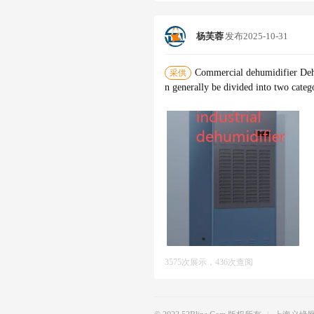
杨芙蓉
发布
2025-10-31
Commercial dehumidifier Dehu
采供
n generally be divided into two catego
3575次展示，436次查阅