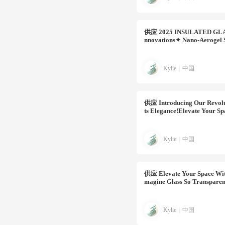
供应
2025 INSULATED GLAOL
Nnovations‌✦ ‌Nano-Aerogel 
Kylie
|
中国
供应
Introducing Our Revolu
Ts Elegance!Elevate Your Sp
Kylie
|
中国
供应
Elevate Your Space Wit
Magine Glass So Transparen
Kylie
|
中国