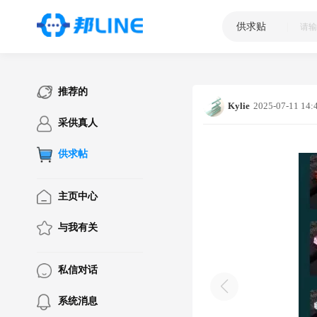
供求贴
|
推荐的
Kylie
2025-07-11 14:
采供真人
供求帖
主页中心
与我有关
私信对话
系统消息