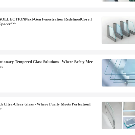
LECTION‌Next-Gen Fenestration Redefined‌Core I
Spacer™‌:
tionary Tempered Glass Solutions - Where Safety Mee
ac
h Ultra-Clear Glass - Where Purity Meets PerfectionI
t